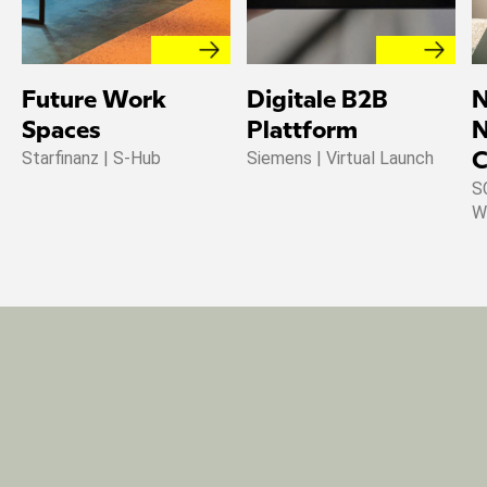
Future Work
Digitale B2B
N
Spaces
Plattform
N
Starfinanz | S-Hub
Siemens | Virtual Launch
C
S
W