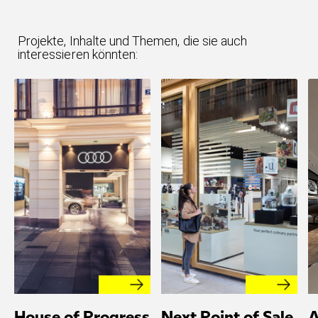
Projekte, Inhalte und Themen, die sie auch
interessieren könnten:
House of Progress
Next Point of Sale
A