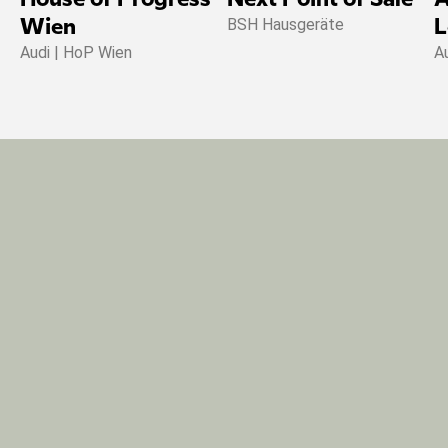
BSH Hausgeräte
Wien
L
Audi | HoP Wien
A