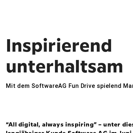
Inspirierend
unterhaltsam
Mit dem SoftwareAG Fun Drive spielend Ma
“All digital, always inspiring” – unter d