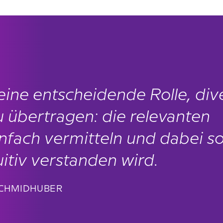
ine entscheidende Rolle, div
 übertragen: die relevanten
infach vermitteln und dabei s
tuitiv verstanden wird.
i SCHMIDHUBER