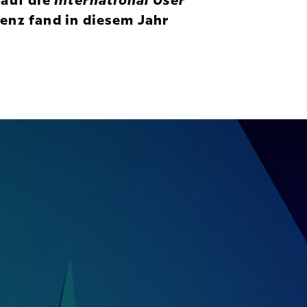
 auf die
International User
enz fand in diesem Jahr