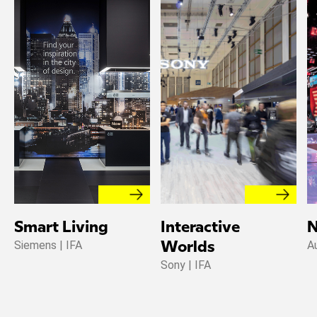
Smart Living
Interactive
N
Siemens | IFA
A
Worlds
Sony | IFA