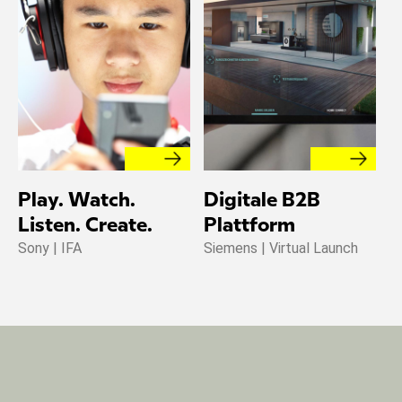
Play. Watch.
Digitale B2B
I
Listen. Create.
Plattform
W
Sony | IFA
Siemens | Virtual Launch
S