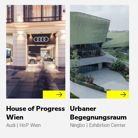
House of Progress
Urbaner
F
B
Wien
Begegnungsraum
Audi | HoP Wien
Ningbo | Exhibition Center