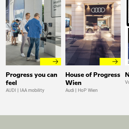
Progress you can
House of Progress
N
V
feel
Wien
AUDI | IAA mobility
Audi | HoP Wien