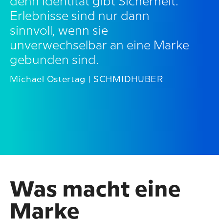
denn Identität gibt Sicherheit.
Erlebnisse sind nur dann
sinnvoll, wenn sie
unverwechselbar an eine Marke
gebunden sind.
Michael Ostertag | SCHMIDHUBER
Was macht eine
Marke