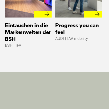
Eintauchen in die
Progress you can
H
Markenwelten der
feel
W
AUDI | IAA mobility
A
BSH
BSH | IFA