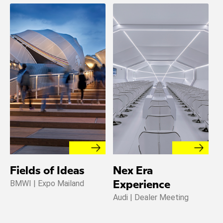
Fields of Ideas
Nex Era
M
BMWI | Expo Mailand
Experience
f
Audi | Dealer Meeting
P