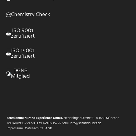
Chemistry Check
ISO 9001
zertifiziert
ISO 14001
zertifiziert
DGNB
Mitglied
Schmidhuber Brand Experience GmbH,
Nederlinger Straße 21, 80638 München
Tel
+49 89 157997-0
| Fax +49 89 157997-99 |
info@schmidhuber.de
Impressum
|
Datenschutz
|
AGB